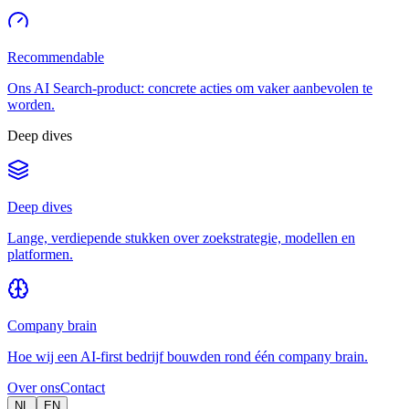
Recommendable
Ons AI Search-product: concrete acties om vaker aanbevolen te
worden.
Deep dives
Deep dives
Lange, verdiepende stukken over zoekstrategie, modellen en
platformen.
Company brain
Hoe wij een AI-first bedrijf bouwden rond één company brain.
Over ons
Contact
NL
EN