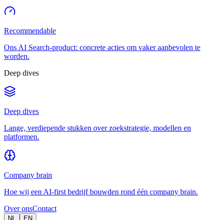
Recommendable
Ons AI Search-product: concrete acties om vaker aanbevolen te
worden.
Deep dives
Deep dives
Lange, verdiepende stukken over zoekstrategie, modellen en
platformen.
Company brain
Hoe wij een AI-first bedrijf bouwden rond één company brain.
Over ons
Contact
NL
EN